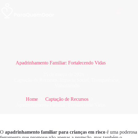
Pular
para
o
conteúdo
Apadrinhamento Familiar: Fortalecendo Vidas
25 de março de 2026
Captação de Recursos
,
Impacto Social
,
Transparência
,
Voluntariado
Home
Captação de Recursos
Apadrinhamento Familiar: Fortalecendo Vidas
O
apadrinhamento familiar para crianças em risco
é uma poderosa
ferramenta que promove não apenas a proteção, mas também o