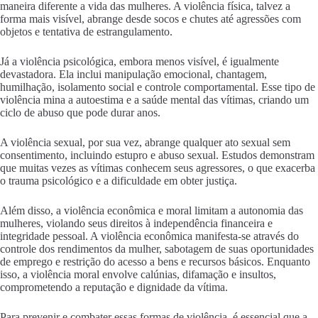
maneira diferente a vida das mulheres. A violência física, talvez a
forma mais visível, abrange desde socos e chutes até agressões com
objetos e tentativa de estrangulamento.
Já a violência psicológica, embora menos visível, é igualmente
devastadora. Ela inclui manipulação emocional, chantagem,
humilhação, isolamento social e controle comportamental. Esse tipo de
violência mina a autoestima e a saúde mental das vítimas, criando um
ciclo de abuso que pode durar anos.
A violência sexual, por sua vez, abrange qualquer ato sexual sem
consentimento, incluindo estupro e abuso sexual. Estudos demonstram
que muitas vezes as vítimas conhecem seus agressores, o que exacerba
o trauma psicológico e a dificuldade em obter justiça.
Além disso, a violência econômica e moral limitam a autonomia das
mulheres, violando seus direitos à independência financeira e
integridade pessoal. A violência econômica manifesta-se através do
controle dos rendimentos da mulher, sabotagem de suas oportunidades
de emprego e restrição do acesso a bens e recursos básicos. Enquanto
isso, a violência moral envolve calúnias, difamação e insultos,
comprometendo a reputação e dignidade da vítima.
Para prevenir e combater essas formas de violência, é essencial que a