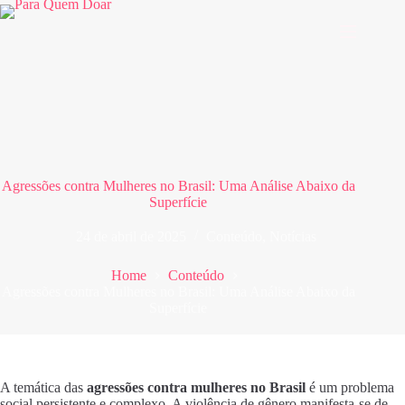
Pular
para
o
conteúdo
Agressões contra Mulheres no Brasil: Uma Análise Abaixo da
Superfície
24 de abril de 2025
Conteúdo
,
Notícias
Home
Conteúdo
Agressões contra Mulheres no Brasil: Uma Análise Abaixo da
Superfície
A temática das
agressões contra mulheres no Brasil
é um problema
social persistente e complexo. A violência de gênero manifesta-se de