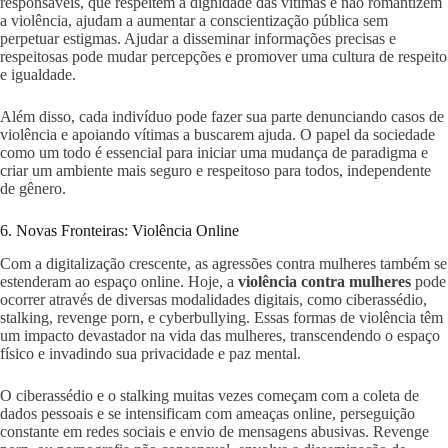
responsáveis, que respeitem a dignidade das vítimas e não romantizem
a violência, ajudam a aumentar a conscientização pública sem
perpetuar estigmas. Ajudar a disseminar informações precisas e
respeitosas pode mudar percepções e promover uma cultura de respeito
e igualdade.
Além disso, cada indivíduo pode fazer sua parte denunciando casos de
violência e apoiando vítimas a buscarem ajuda. O papel da sociedade
como um todo é essencial para iniciar uma mudança de paradigma e
criar um ambiente mais seguro e respeitoso para todos, independente
de gênero.
6. Novas Fronteiras: Violência Online
Com a digitalização crescente, as agressões contra mulheres também se
estenderam ao espaço online. Hoje, a
violência contra mulheres
pode
ocorrer através de diversas modalidades digitais, como ciberassédio,
stalking, revenge porn, e cyberbullying. Essas formas de violência têm
um impacto devastador na vida das mulheres, transcendendo o espaço
físico e invadindo sua privacidade e paz mental.
O ciberassédio e o stalking muitas vezes começam com a coleta de
dados pessoais e se intensificam com ameaças online, perseguição
constante em redes sociais e envio de mensagens abusivas. Revenge