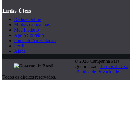
Links Úteis
Rádios Online
Minhas campanhas
Meu Instituto
Apoio Solidário
Painel de Arrecadação
Perfil
Ajuda
© 2026 Campanha Para
Quem Doar |
Termos de Uso
|
Política de Privacidade
|
Todos os direitos reservados.