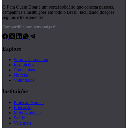
O Para Quem Doar é um portal solidário que conecta pessoas,
campanhas e instituições em todo o Brasil, facilitando doações
seguras e transparentes.
Compartilhe com seus amigos!
Explore
Sobre a Campanha
Instituições
Campanhas
Notícias
Voluntários
Instituições
Proteção Animal
Educação
Meio Ambiente
Saúde
Veja mais