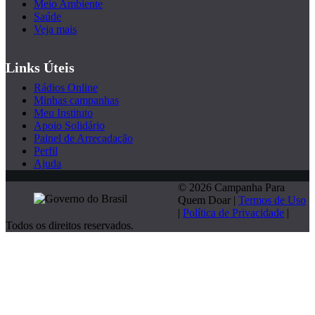
Meio Ambiente
Saúde
Veja mais
Links Úteis
Rádios Online
Minhas campanhas
Meu Instituto
Apoio Solidário
Painel de Arrecadação
Perfil
Ajuda
© 2026 Campanha Para
Quem Doar |
Termos de Uso
|
Política de Privacidade
|
Todos os direitos reservados.