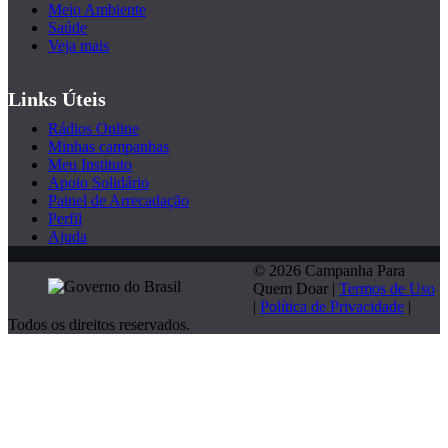
Meio Ambiente
Saúde
Veja mais
Links Úteis
Rádios Online
Minhas campanhas
Meu Instituto
Apoio Solidário
Painel de Arrecadação
Perfil
Ajuda
© 2026 Campanha Para
Quem Doar |
Termos de Uso
|
Política de Privacidade
|
Todos os direitos reservados.