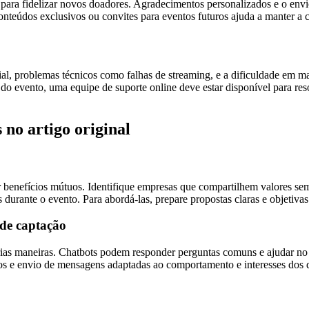
para fidelizar novos doadores. Agradecimentos personalizados e o envi
 conteúdos exclusivos ou convites para eventos futuros ajuda a manter a
al, problemas técnicos como falhas de streaming, e a dificuldade em ma
s do evento, uma equipe de suporte online deve estar disponível para re
 no artigo original
benefícios mútuos. Identifique empresas que compartilhem valores semel
durante o evento. Para abordá-las, prepare propostas claras e objetiva
 de captação
ias maneiras. Chatbots podem responder perguntas comuns e ajudar no pr
os e envio de mensagens adaptadas ao comportamento e interesses dos 