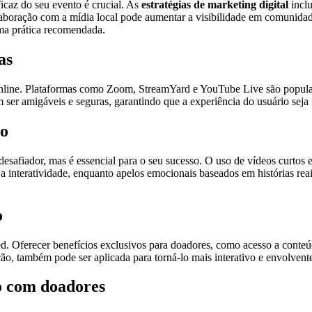
caz do seu evento é crucial. As
estratégias de marketing digital
inclu
olaboração com a mídia local pode aumentar a visibilidade em comunidad
ma prática recomendada.
as
online. Plataformas como Zoom, StreamYard e YouTube Live são popular
ser amigáveis e seguras, garantindo que a experiência do usuário seja 
to
esafiador, mas é essencial para o seu sucesso. O uso de vídeos curtos 
 a interatividade, enquanto apelos emocionais baseados em histórias re
o
 Oferecer benefícios exclusivos para doadores, como acesso a conteúdos
ão, também pode ser aplicada para torná-lo mais interativo e envolvent
to com doadores