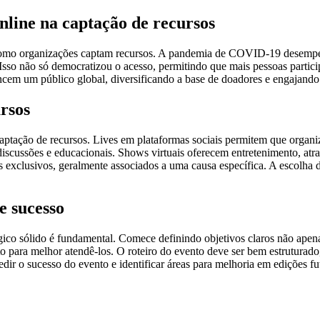
nline na captação de recursos
como organizações captam recursos. A pandemia de COVID-19 desempen
Isso não só democratizou o acesso, permitindo que mais pessoas partic
ncem um público global, diversificando a base de doadores e engajando 
ursos
captação de recursos. Lives em plataformas sociais permitem que organ
scussões e educacionais. Shows virtuais oferecem entretenimento, atra
ens exclusivos, geralmente associados a uma causa específica. A escolha
e sucesso
égico sólido é fundamental. Comece definindo objetivos claros não ap
to para melhor atendê-los. O roteiro do evento deve ser bem estrutura
dir o sucesso do evento e identificar áreas para melhoria em edições fu