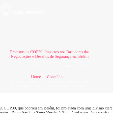
Pular
para
o
conteúdo
Protestos na COP30: Impactos nos Bastidores das
Negociações e Desafios de Segurança em Belém
16 de novembro de 2025
Conteúdo
,
Notícias
Home
Conteúdo
Protestos na COP30: Impactos nos Bastidores das
Negociações e Desafios de Segurança em Belém
A COP30, que ocorreu em Belém, foi projetada com uma divisão clara
entre a
Zona Azul
e a
Zona Verde
. A Zona Azul é uma área restrita,