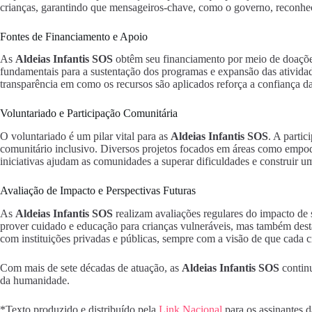
crianças, garantindo que mensageiros-chave, como o governo, reconheça
Fontes de Financiamento e Apoio
As
Aldeias Infantis SOS
obtêm seu financiamento por meio de doações i
fundamentais para a sustentação dos programas e expansão das atividad
transparência em como os recursos são aplicados reforça a confiança 
Voluntariado e Participação Comunitária
O voluntariado é um pilar vital para as
Aldeias Infantis SOS
. A parti
comunitário inclusivo. Diversos projetos focados em áreas como empode
iniciativas ajudam as comunidades a superar dificuldades e construir u
Avaliação de Impacto e Perspectivas Futuras
As
Aldeias Infantis SOS
realizam avaliações regulares do impacto de 
prover cuidado e educação para crianças vulneráveis, mas também desta
com instituições privadas e públicas, sempre com a visão de que cada 
Com mais de sete décadas de atuação, as
Aldeias Infantis SOS
continu
da humanidade.
*Texto produzido e distribuído pela
Link Nacional
para os assinantes 