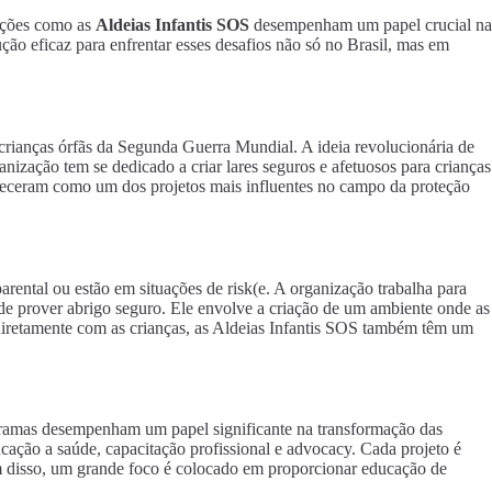
zações como as
Aldeias Infantis SOS
desempenham um papel crucial na
ão eficaz para enfrentar esses desafios não só no Brasil, mas em
rianças órfãs da Segunda Guerra Mundial. A ideia revolucionária de
ização tem se dedicado a criar lares seguros e afetuosos para crianças
eleceram como um dos projetos mais influentes no campo da proteção
rental ou estão em situações de risk(e. A organização trabalha para
m de prover abrigo seguro. Ele envolve a criação de um ambiente onde as
diretamente com as crianças, as Aldeias Infantis SOS também têm um
ogramas desempenham um papel significante na transformação das
ucação a saúde, capacitação profissional e advocacy. Cada projeto é
m disso, um grande foco é colocado em proporcionar educação de