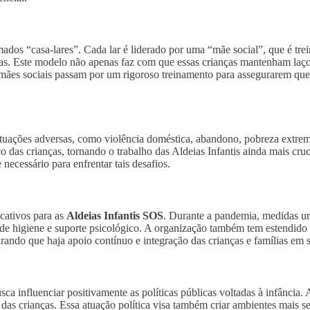
ados “casa-lares”. Cada lar é liderado por uma “mãe social”, que é tre
ras. Este modelo não apenas faz com que essas crianças mantenham laço
 mães sociais passam por um rigoroso treinamento para assegurarem qu
tuações adversas, como violência doméstica, abandono, pobreza extrema 
das crianças, tornando o trabalho das Aldeias Infantis ainda mais cru
ecessário para enfrentar tais desafios.
cativos para as
Aldeias Infantis SOS
. Durante a pandemia, medidas ur
ens de higiene e suporte psicológico. A organização também tem estendid
ando que haja apoio contínuo e integração das crianças e famílias em
ca influenciar positivamente as políticas públicas voltadas à infância.
 das crianças. Essa atuação política visa também criar ambientes mais 