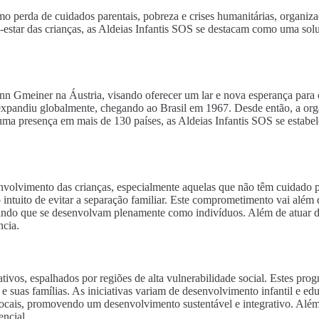
 perda de cuidados parentais, pobreza e crises humanitárias, organi
star das crianças, as Aldeias Infantis SOS se destacam como uma soluç
n Gmeiner na Áustria, visando oferecer um lar e nova esperança para c
expandiu globalmente, chegando ao Brasil em 1967. Desde então, a organ
uma presença em mais de 130 países, as Aldeias Infantis SOS se estab
volvimento das crianças, especialmente aquelas que não têm cuidado pa
o intuito de evitar a separação familiar. Este comprometimento vai alé
itindo que se desenvolvam plenamente como indivíduos. Além de atuar 
ncia.
ivos, espalhados por regiões de alta vulnerabilidade social. Estes pr
 suas famílias. As iniciativas variam de desenvolvimento infantil e ed
ocais, promovendo um desenvolvimento sustentável e integrativo. Alé
encial.