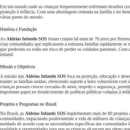
Em um mundo onde as crianças frequentemente enfrentam desafios como
proteção à infância. Com uma abordagem centrada na família e no bem-e
várias partes do mundo.
História e Fundação
As
Aldeias Infantis SOS
foram criadas há mais de 70 anos por Herman
criar comunidades que replicassem a estrutura familiar rapidamente se 
que perderam ou estão em risco de perder os cuidados parentais. Com 
infantil.
Missão e Objetivos
A missão das
Aldeias Infantis SOS
foca na proteção, educação e desen
manter as famílias unidas, oferecendo suporte a lares vulneráveis com 
crianças possam crescer cercadas de amor, respeito e segurança, perm
importante papel no fortalecimento de políticas públicas voltadas à infâ
Projetos e Programas no Brasil
No Brasil, as
Aldeias Infantis SOS
implementam mais de 80 projetos at
comunidades, impactando positivamente a vida de milhares de crianças e
moldado de acordo com as necessidades específicas das comunidades l
qualidade e oportunidades para que as crianças alcancem seu pleno pot