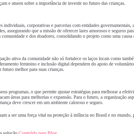
m e atuem sobre a importância de investir no futuro das crianças.
ndividuais, corporativas e parcerias com entidades governamentais, além
es, assegurando que a missão de oferecer lares amorosos e seguros para
da comunidade e dos doadores, consolidando o projeto como uma causa 
cipação ativa da comunidade não só fortalece os laços locais como tam
ramento feminino e inclusão digital dependem do apoio de voluntários 
m futuro melhor para suas crianças.
seus programas, o que permite ajustar estratégias para melhorar a efet
cam áreas para melhorias e expansão. Para o futuro, a organização aspi
criança deve crescer em um ambiente caloroso e seguro.
am a ser uma força vital na proteção à infância no Brasil e no mundo,
da solução
Conteúdo para Blog
.