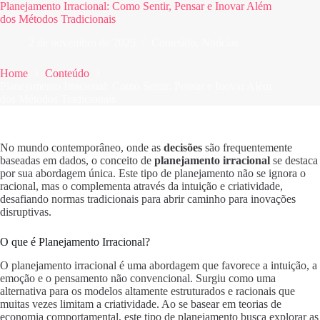
Planejamento Irracional: Como Sentir, Pensar e Inovar Além
dos Métodos Tradicionais
2 de novembro de 2025
Conteúdo
,
Notícias
Home
Conteúdo
Planejamento Irracional: Como Sentir, Pensar e Inovar Além
dos Métodos Tradicionais
No mundo contemporâneo, onde as
decisões
são frequentemente
baseadas em dados, o conceito de
planejamento irracional
se destaca
por sua abordagem única. Este tipo de planejamento não se ignora o
racional, mas o complementa através da intuição e criatividade,
desafiando normas tradicionais para abrir caminho para inovações
disruptivas.
O que é Planejamento Irracional?
O planejamento irracional é uma abordagem que favorece a intuição, a
emoção e o pensamento não convencional. Surgiu como uma
alternativa para os modelos altamente estruturados e racionais que
muitas vezes limitam a criatividade. Ao se basear em teorias de
economia comportamental, este tipo de planejamento busca explorar as