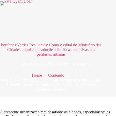
Pular
para
o
conteúdo
Periferias Verdes Resilientes: Como o edital do Ministério das
Cidades impulsiona soluções climáticas inclusivas nas
periferias urbanas
8 de julho de 2025
Conteúdo
,
Notícias
Home
Conteúdo
Periferias Verdes Resilientes: Como o edital do Ministério das
Cidades impulsiona soluções climáticas inclusivas nas
periferias urbanas
A crescente urbanização tem desafiado as cidades, especialmente as