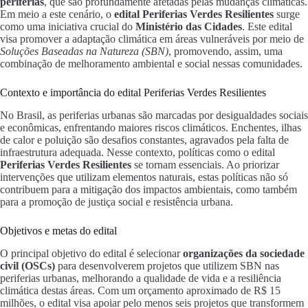
periferias
, que são profundamente afetadas pelas mudanças climáticas.
Em meio a este cenário, o
edital Periferias Verdes Resilientes
surge
como uma iniciativa crucial do
Ministério das Cidades
. Este edital
visa promover a adaptação climática em áreas vulneráveis por meio de
Soluções Baseadas na Natureza (SBN)
, promovendo, assim, uma
combinação de melhoramento ambiental e social nessas comunidades.
Contexto e importância do edital Periferias Verdes Resilientes
No Brasil, as periferias urbanas são marcadas por desigualdades sociais
e econômicas, enfrentando maiores riscos climáticos. Enchentes, ilhas
de calor e poluição são desafios constantes, agravados pela falta de
infraestrutura adequada. Nesse contexto, políticas como o edital
Periferias Verdes Resilientes
se tornam essenciais. Ao priorizar
intervenções que utilizam elementos naturais, estas políticas não só
contribuem para a mitigação dos impactos ambientais, como também
para a promoção de justiça social e resistência urbana.
Objetivos e metas do edital
O principal objetivo do edital é selecionar
organizações da sociedade
civil (OSCs)
para desenvolverem projetos que utilizem SBN nas
periferias urbanas, melhorando a qualidade de vida e a resiliência
climática destas áreas. Com um orçamento aproximado de R$ 15
milhões, o edital visa apoiar pelo menos seis projetos que transformem