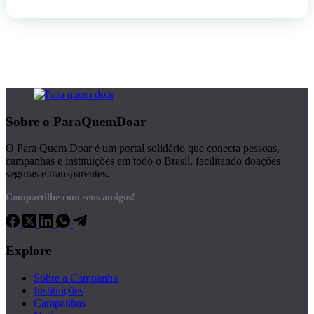
Sobre o ParaQuemDoar
O Para Quem Doar é um portal solidário que conecta pessoas,
campanhas e instituições em todo o Brasil, facilitando doações
seguras e transparentes.
Compartilhe com seus amigos!
Explore
Sobre a Campanha
Instituições
Campanhas