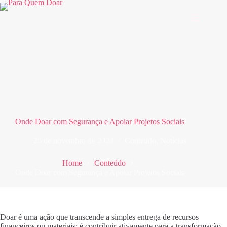
Pular
para
o
conteúdo
Onde Doar com Segurança e Apoiar Projetos Sociais
25 de novembro de 2024
Conteúdo
,
Notícias
Home
Conteúdo
Onde Doar com Segurança e Apoiar Projetos Sociais
Doar é uma ação que transcende a simples entrega de recursos
financeiros ou materiais; é contribuir ativamente para a transformação