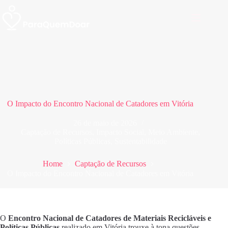
Pular
para
o
conteúdo
O Impacto do Encontro Nacional de Catadores em Vitória
26 de maio de 2026
Captação de Recursos
,
Impacto Social
,
Meio Ambiente
,
Políticas Públicas
,
Sustentabilidade
Home
Captação de Recursos
O Impacto do Encontro Nacional de Catadores em Vitória
O
Encontro Nacional de Catadores de Materiais Recicláveis e
Políticas Públicas
realizado em Vitória trouxe à tona questões