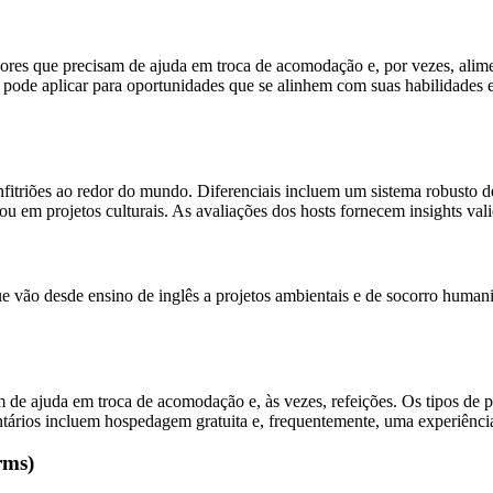
res que precisam de ajuda em troca de acomodação e, por vezes, alimen
 pode aplicar para oportunidades que se alinhem com suas habilidades e i
nfitriões ao redor do mundo. Diferenciais incluem um sistema robusto d
u em projetos culturais. As avaliações dos hosts fornecem insights vali
 vão desde ensino de inglês a projetos ambientais e de socorro humanit
de ajuda em troca de acomodação e, às vezes, refeições. Os tipos de pr
tários incluem hospedagem gratuita e, frequentemente, uma experiência 
rms)