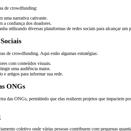
nha de crowdfunding:
 uma narrativa cativante.
am a confiança dos doadores.
a utilizando diversas plataformas de redes sociais para alcançar um p
Sociais
has de crowdfunding. Aqui estão algumas estratégias:
ores com conteúdos visuais.
atingir uma audiência maior.
do e artigos para informar sua rede.
nas ONGs
eira das ONGs, permitindo que elas realizem projetos que impactem posi
g
amento coletivo onde várias pessoas contribuem com pequenas quantia