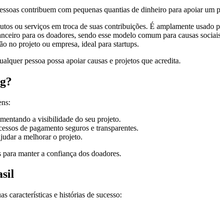
ssoas contribuem com pequenas quantias de dinheiro para apoiar um pro
os ou serviços em troca de suas contribuições. É amplamente usado par
nceiro para os doadores, sendo esse modelo comum para causas sociais 
o no projeto ou empresa, ideal para startups.
lquer pessoa possa apoiar causas e projetos que acredita.
ng?
ens:
mentando a visibilidade do seu projeto.
cessos de pagamento seguros e transparentes.
udar a melhorar o projeto.
s para manter a confiança dos doadores.
sil
as características e histórias de sucesso: