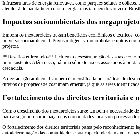
Infraestruturas de energia renovável, como parques solares e eólicos
atender à demanda interna por energia, mas também inscrever o Brasil 
Impactos socioambientais dos megaprojeto
Embora os megaprojetos tragam benefícios econômicos e técnicos, como
universo socioambiental. Povos indígenas, quilombolas e outras comun
projetos.
**Desafios enfrentados** incluem a desestruturação das suas economias 
tiram sustento. Além disso, há uma série de riscos associados à perda d
essenciais.
A degradação ambiental também é intensificada por práticas de desmat
direitos de propriedade costumam emergir, já que as áreas identificad
Fortalecimento dos direitos territoriais e
Com o crescimento dos megaprojetos surge também a necessidade de me
para assegurar a participação das comunidades locais no processo de d
O fortalecimento dos direitos territoriais passa pelo reconhecimento le
autodeterminação das comunidades e sua capacidade de manejar suas r