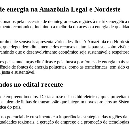
de energia na Amazônia Legal e Nordeste
nados pela necessidade de integrar essas regiões à matriz energética n
mento econômico, incluindo a melhoria do acesso à energia de qualidade
turalmente sensíveis apresenta vários desafios. A Amazônia e o Nordest
s, que dependem diretamente dos recursos naturais para sua sobrevivên
rantindo que o desenvolvimento econômico seja sustentável e respeitoso 
os pelas mudanças climáticas e pela busca por fontes de energia mais su
dência de fontes de energia poluentes, como as termelétricas, tem sido c
justa e sustentável.
dos no edital recente
de empreendimentos. Destacam-se usinas hidrelétricas, que aproveitam o 
ca, além de linhas de transmissão que integram novos projetos ao Sistem
ica do país.
ça no potencial de crescimento e a importância estratégica das regiões 
igualdades regionais, a geração de emprego e a promoção de tecnologia