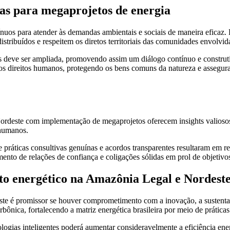
icas para megaprojetos de energia
nuos para atender às demandas ambientais e sociais de maneira eficaz. Po
stribuídos e respeitem os diretos territoriais das comunidades envolvid
vas deve ser ampliada, promovendo assim um diálogo contínuo e construt
aos direitos humanos, protegendo os bens comuns da natureza e assegur
ordeste com implementação de megaprojetos oferecem insights valiosos.
 humanos.
 práticas consultivas genuínas e acordos transparentes resultaram em re
mento de relações de confiança e coligações sólidas em prol de objetiv
to energético na Amazônia Legal e Nordest
e é promissor se houver comprometimento com a inovação, a sustentabi
bônica, fortalecendo a matriz energética brasileira por meio de práticas
ogias inteligentes poderá aumentar consideravelmente a eficiência ener