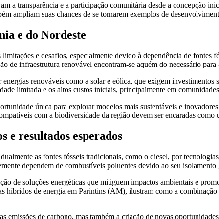
am a transparência e a participação comunitária desde a concepção inic
ambém ampliam suas chances de se tornarem exemplos de desenvolvimento
nia e do Nordeste
 limitações e desafios, especialmente devido à dependência de fontes f
ção de infraestrutura renovável encontram-se aquém do necessário para a
or energias renováveis como a solar e eólica, que exigem investimentos s
idade limitada e os altos custos iniciais, principalmente em comunidade
portunidade única para explorar modelos mais sustentáveis e inovadore
compatíveis com a biodiversidade da região devem ser encaradas como u
 e resultados esperados
dualmente as fontes fósseis tradicionais, como o diesel, por tecnologia
temente dependem de combustíveis poluentes devido ao seu isolamento 
ação de soluções energéticas que mitiguem impactos ambientais e prom
s híbridos de energia em Parintins (AM), ilustram como a combinação 
as emissões de carbono, mas também a criação de novas oportunidades