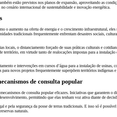
, também estão previstos nos planos de expansão, aproveitando as condi
no cenário internacional de sustentabilidade e inovação energética.
s
 o aumento na oferta de energia e o crescimento infraestrutural, eles 
idades tradicionais frequentemente enfrentam desastres sociais, cultu
locais, o distanciamento forçado de suas práticas culturais e cotidiana
e território, em virtude tanto de realocações impostas para a instalação
amento e intervenções em cursos d’água para a instalação de usinas, co
as para novos projetos frequentemente superpõem territórios indígenas e
 mecanismos de consulta popular
canismos de consulta popular eficazes. Iniciativas que garantem o di
esenvolvimento, permitindo que elas tenham voz ativa diante de decisões
gal e pela segurança da posse de terras tradicionais. E isso só é possív
eservas naturais.