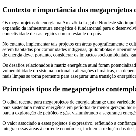
Contexto e importância dos megaprojetos 
Os megaprojetos de energia na Amazônia Legal e Nordeste são impulsio
expansão da infraestrutura energética é fundamental para o desenvolvi
conectividade dessas regiões com o restante do país.
No entanto, implementar tais projetos em áreas geograficamente e cul
serem habitadas por comunidades indígenas, quilombolas e ribeirinha
de energia deve, portanto, considerar os impactos socioambientais, ga
Os desafios relacionados à matriz energética atual foram potencializad
vulnerabilidade do sistema nacional a alterações climáticas, e a depen
mais limpas se torna premente para assegurar uma transição energética 
Principais tipos de megaprojetos contempla
O edital recente para megaprojetos de energia abrange uma variedade 
para sustentar a matriz energética em períodos de menor geração hídri
para a exploração de petróleo e gás, vislumbrando a segurança energét
O valor associado a esses projetos é expressivo, refletindo a confian
integrar essas áreas à corrente econômica, incluem a redução das des