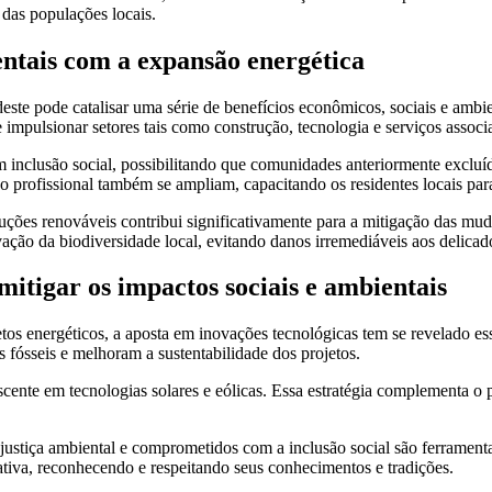
 das populações locais.
ntais com a expansão energética
ste pode catalisar uma série de benefícios econômicos, sociais e ambi
 impulsionar setores tais como construção, tecnologia e serviços associ
m inclusão social, possibilitando que comunidades anteriormente exclu
o profissional também se ampliam, capacitando os residentes locais pa
luções renováveis contribui significativamente para a mitigação das mu
vação da biodiversidade local, evitando danos irremediáveis aos delicad
mitigar os impactos sociais e ambientais
etos energéticos, a aposta em inovações tecnológicas tem se revelado e
s fósseis e melhoram a sustentabilidade dos projetos.
ente em tecnologias solares e eólicas. Essa estratégia complementa o po
stiça ambiental e comprometidos com a inclusão social são ferramenta
ativa, reconhecendo e respeitando seus conhecimentos e tradições.