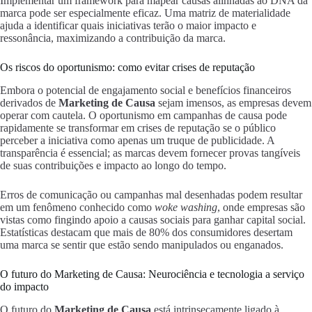
Implementar um framework para mapear causas alinhadas ao DNA da
marca pode ser especialmente eficaz. Uma matriz de materialidade
ajuda a identificar quais iniciativas terão o maior impacto e
ressonância, maximizando a contribuição da marca.
Os riscos do oportunismo: como evitar crises de reputação
Embora o potencial de engajamento social e benefícios financeiros
derivados de
Marketing de Causa
sejam imensos, as empresas devem
operar com cautela. O oportunismo em campanhas de causa pode
rapidamente se transformar em crises de reputação se o público
perceber a iniciativa como apenas um truque de publicidade. A
transparência é essencial; as marcas devem fornecer provas tangíveis
de suas contribuições e impacto ao longo do tempo.
Erros de comunicação ou campanhas mal desenhadas podem resultar
em um fenômeno conhecido como
woke washing
, onde empresas são
vistas como fingindo apoio a causas sociais para ganhar capital social.
Estatísticas destacam que mais de 80% dos consumidores desertam
uma marca se sentir que estão sendo manipulados ou enganados.
O futuro do Marketing de Causa: Neurociência e tecnologia a serviço
do impacto
O futuro do
Marketing de Causa
está intrinsecamente ligado à