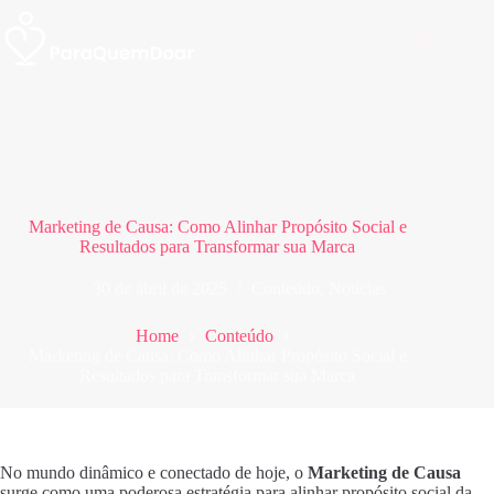
Pular
para
o
conteúdo
Marketing de Causa: Como Alinhar Propósito Social e
Resultados para Transformar sua Marca
30 de abril de 2025
Conteúdo
,
Notícias
Home
Conteúdo
Marketing de Causa: Como Alinhar Propósito Social e
Resultados para Transformar sua Marca
No mundo dinâmico e conectado de hoje, o
Marketing de Causa
surge como uma poderosa estratégia para alinhar propósito social da