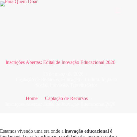
Pular
para
o
conteúdo
Inscrições Abertas: Edital de Inovação Educacional 2026
13 de março de 2026
Captação de Recursos
,
Educação e Cultura
,
Impacto
Social
,
Inovação
,
Terceiro Setor
Home
Captação de Recursos
Inscrições Abertas: Edital de Inovação Educacional 2026
Estamos vivendo uma era onde a
inovação educacional
é
fundamental para transformar a realidade das nossas escolas e