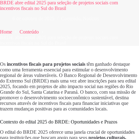
BRDE abre edital 2025 para seleção de projetos sociais com
incentivos fiscais no Sul do Brasil
6 de outubro de 2025
Conteúdo
,
Notícias
Home
Conteúdo
BRDE abre edital 2025 para seleção de projetos sociais com
incentivos fiscais no Sul do Brasil
Os
incentivos fiscais para projetos sociais
têm ganhado destaque
como uma ferramenta essencial para estimular o desenvolvimento
regional de áreas vulneráveis. O Banco Regional de Desenvolvimento
do Extremo Sul (BRDE) mais uma vez abre inscrições para seu edital
2025, focando em projetos de alto impacto social nas regiões do Rio
Grande do Sul, Santa Catarina e Paraná. O banco, com sua missão de
promover o desenvolvimento socioeconômico sustentável, destina
recursos através de incentivos fiscais para financiar iniciativas que
trazem mudanças positivas para as comunidades locais.
Contexto do edital 2025 do BRDE: Oportunidades e Prazos
O edital do BRDE 2025 oferece uma janela crucial de oportunidades
para instituições que buscam apoio para seus
projetos culturais,