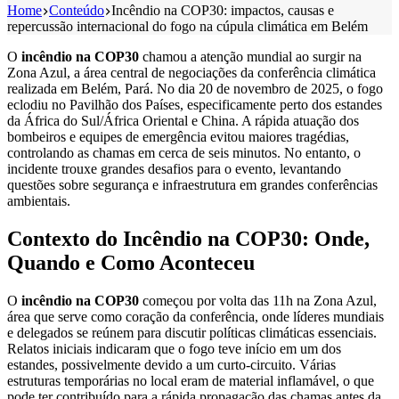
Home
Conteúdo
Incêndio na COP30: impactos, causas e
repercussão internacional do fogo na cúpula climática em Belém
O
incêndio na COP30
chamou a atenção mundial ao surgir na
Zona Azul, a área central de negociações da conferência climática
realizada em Belém, Pará. No dia 20 de novembro de 2025, o fogo
eclodiu no Pavilhão dos Países, especificamente perto dos estandes
da África do Sul/África Oriental e China. A rápida atuação dos
bombeiros e equipes de emergência evitou maiores tragédias,
controlando as chamas em cerca de seis minutos. No entanto, o
incidente trouxe grandes desafios para o evento, levantando
questões sobre segurança e infraestrutura em grandes conferências
ambientais.
Contexto do Incêndio na COP30: Onde,
Quando e Como Aconteceu
O
incêndio na COP30
começou por volta das 11h na Zona Azul,
área que serve como coração da conferência, onde líderes mundiais
e delegados se reúnem para discutir políticas climáticas essenciais.
Relatos iniciais indicaram que o fogo teve início em um dos
estandes, possivelmente devido a um curto-circuito. Várias
estruturas temporárias no local eram de material inflamável, o que
pode ter contribuído para a rápida propagação das chamas antes da