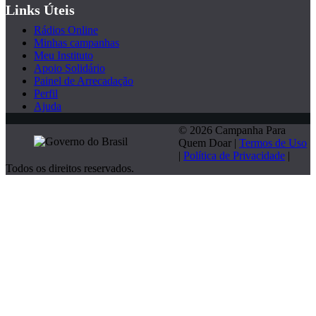
Links Úteis
Rádios Online
Minhas campanhas
Meu Instituto
Apoio Solidário
Painel de Arrecadação
Perfil
Ajuda
© 2026 Campanha Para
Quem Doar |
Termos de Uso
|
Política de Privacidade
|
Todos os direitos reservados.