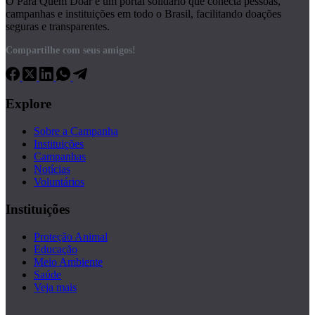
O Para Quem Doar é um portal solidário que conecta pessoas,
campanhas e instituições em todo o Brasil, facilitando doações
seguras e transparentes.
Compartilhe com seus amigos!
Explore
Sobre a Campanha
Instituições
Campanhas
Notícias
Voluntários
Instituições
Proteção Animal
Educação
Meio Ambiente
Saúde
Veja mais