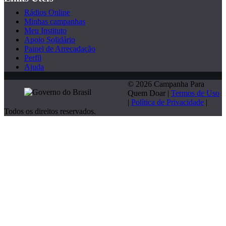
Rádios Online
Minhas campanhas
Meu Instituto
Apoio Solidário
Painel de Arrecadação
Perfil
Ajuda
© 2026 Campanha Para
Quem Doar |
Termos de Uso
|
Política de Privacidade
|
Todos os direitos reservados.