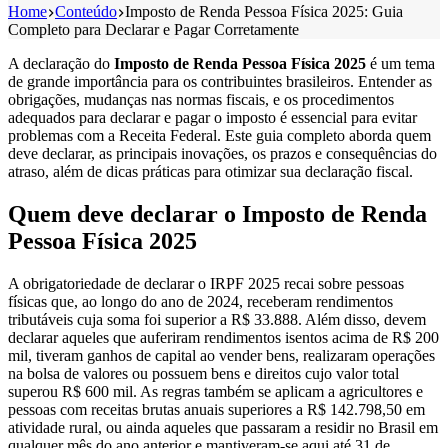
Home
Conteúdo
Imposto de Renda Pessoa Física 2025: Guia
Completo para Declarar e Pagar Corretamente
A declaração do
Imposto de Renda Pessoa Física 2025
é um tema
de grande importância para os contribuintes brasileiros. Entender as
obrigações, mudanças nas normas fiscais, e os procedimentos
adequados para declarar e pagar o imposto é essencial para evitar
problemas com a Receita Federal. Este guia completo aborda quem
deve declarar, as principais inovações, os prazos e consequências do
atraso, além de dicas práticas para otimizar sua declaração fiscal.
Quem deve declarar o Imposto de Renda
Pessoa Física 2025
A obrigatoriedade de declarar o IRPF 2025 recai sobre pessoas
físicas que, ao longo do ano de 2024, receberam rendimentos
tributáveis cuja soma foi superior a R$ 33.888. Além disso, devem
declarar aqueles que auferiram rendimentos isentos acima de R$ 200
mil, tiveram ganhos de capital ao vender bens, realizaram operações
na bolsa de valores ou possuem bens e direitos cujo valor total
superou R$ 600 mil. As regras também se aplicam a agricultores e
pessoas com receitas brutas anuais superiores a R$ 142.798,50 em
atividade rural, ou ainda aqueles que passaram a residir no Brasil em
qualquer mês do ano anterior e mantiveram-se aqui até 31 de