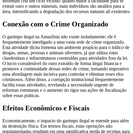
informais cria um ciclo vicioso: quanto maior a facilidade para se
extrair ouro e outros minerais, mais indivíduos são atraídos para a
área, intensificando a degradação dos recursos naturais ali existentes.
Conexão com o Crime Organizado
O garimpo ilegal na Amazônia não existe isoladamente; ele é
frequentemente interligado a uma vasta rede de crime organizado.
Esta atividade ilícita fomenta um ambiente propício para o tráfico de
drogas, armas, pessoas e animais silvestres, já que utiliza rotas
clandestinas e infraestruturas construídas para atividades fora da lei.
O lucro considerável do ouro extraído de forma ilegal financia e
promove a continuidade dessas redes de crime, tornando imperativo
uma abordagem mais incisiva para controlar e eliminar esses elos
criminosos. Além disso, a corrupção institucional frequentemente
facilita essas atividades, revelando a necessidade urgente de
reformas estruturais e o aumento do rigor nas ações de fiscalização
sobre essas práticas.
Efeitos Econômicos e Fiscais
Economicamente, o impacto do garimpo ilegal se estende para além
da destruição física. Em termos fiscais, estas operações não
regulamentadas resultam em uma significativa perda de receitas para