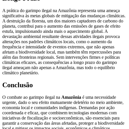
A prática do garimpo ilegal na Amazônia representa uma ameaça
significativa às metas globais de mitigação das mudanças climáticas.
A destruição da floresta, um dos maiores captadores de carbono do
planeta, contribui para o aumento das emissões de gases de efeito
estufa, impulsionando ainda mais o aquecimento global. A
devastação ambiental resultante dessas atividades ilegais provoca
alterações nos padrões climáticos locais, como o aumento da
frequência e intensidade de eventos extremos, que não apenas
afetam a biodiversidade local, mas também têm repercussões para
além das fronteiras regionais. Sem intervenções firmes e políticas
climáticas eficazes, as consequências a longo prazo do garimpo
ilegal ameaçam não apenas a Amazônia, mas todo o equilíbrio
climático planetário.
Conclusão
O combate ao garimpo ilegal na
Amazônia
é uma necessidade
urgente, dado o seu efeito mutuamente deletério no meio ambiente,
economia local e comunidades indígenas. Demandas por ação
coordenada e eficaz, que combinem tecnologias modernas com
iniciativas de fiscalização e socioeconômicas, são essenciais para
garantir a conservação das áreas afetadas, proteger a biodiversidade
local e mitigar os impactos sociais, econômicos e climáticos