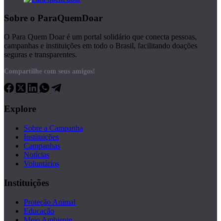
Sobre o ParaQuemDoar
O Para Quem Doar é um portal solidário que conecta pessoas,
campanhas e instituições em todo o Brasil, facilitando doações
seguras e transparentes.
Compartilhe com seus amigos!
Explore
Sobre a Campanha
Instituições
Campanhas
Notícias
Voluntários
Instituições
Proteção Animal
Educação
Meio Ambiente