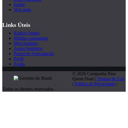
Saúde
Veja mais
Links Úteis
Rádios Online
Minhas campanhas
Meu Instituto
Apoio Solidário
Painel de Arrecadação
Perfil
Ajuda
© 2026 Campanha Para
Quem Doar |
Termos de Uso
|
Política de Privacidade
|
Todos os direitos reservados.