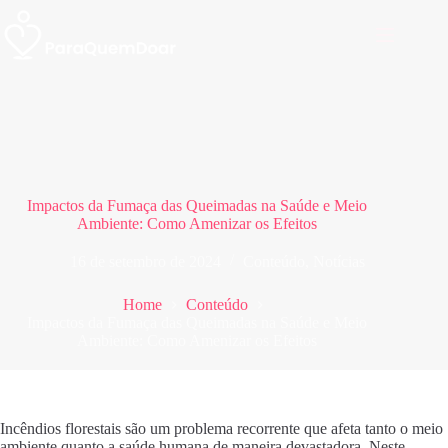
Pular
para
o
conteúdo
Impactos da Fumaça das Queimadas na Saúde e Meio
Ambiente: Como Amenizar os Efeitos
16 de setembro de 2024
Conteúdo
,
Notícias
Home
Conteúdo
Impactos da Fumaça das Queimadas na Saúde e Meio
Ambiente: Como Amenizar os Efeitos
Incêndios florestais são um problema recorrente que afeta tanto o meio
ambiente quanto a saúde humana de maneira devastadora. Neste