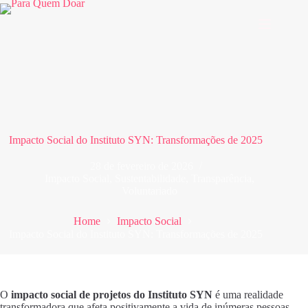
Pular
para
o
conteúdo
Impacto Social do Instituto SYN: Transformações de 2025
28 de fevereiro de 2026
Impacto Social
,
Sustentabilidade
,
Transparência
,
Voluntariado
Home
Impacto Social
Impacto Social do Instituto SYN: Transformações de 2025
O
impacto social de projetos do Instituto SYN
é uma realidade
transformadora que afeta positivamente a vida de inúmeras pessoas.