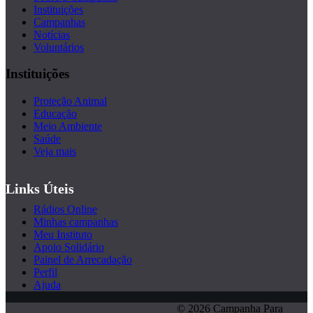
Instituições
Campanhas
Notícias
Voluntários
Instituições
Proteção Animal
Educação
Meio Ambiente
Saúde
Veja mais
Links Úteis
Rádios Online
Minhas campanhas
Meu Instituto
Apoio Solidário
Painel de Arrecadação
Perfil
Ajuda
© 2026 Campanha Para