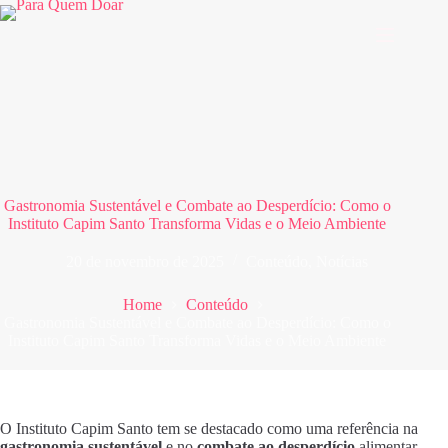
Pular
para
o
conteúdo
Gastronomia Sustentável e Combate ao Desperdício: Como o
Instituto Capim Santo Transforma Vidas e o Meio Ambiente
20 de novembro de 2025
Conteúdo
,
Notícias
Home
Conteúdo
Gastronomia Sustentável e Combate ao Desperdício: Como o
Instituto Capim Santo Transforma Vidas e o Meio Ambiente
O Instituto Capim Santo tem se destacado como uma referência na
gastronomia sustentável
e no
combate ao desperdício
alimentar.