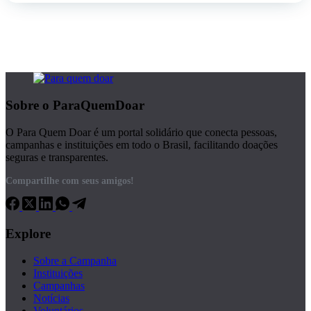
Sobre o ParaQuemDoar
O Para Quem Doar é um portal solidário que conecta pessoas,
campanhas e instituições em todo o Brasil, facilitando doações
seguras e transparentes.
Compartilhe com seus amigos!
Explore
Sobre a Campanha
Instituições
Campanhas
Notícias
Voluntários