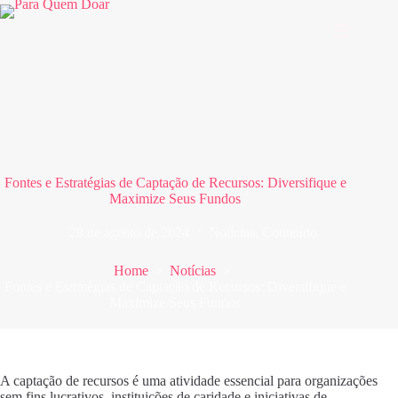
Pular
para
o
conteúdo
Fontes e Estratégias de Captação de Recursos: Diversifique e
Maximize Seus Fundos
28 de agosto de 2024
Notícias
,
Conteúdo
Home
Notícias
Fontes e Estratégias de Captação de Recursos: Diversifique e
Maximize Seus Fundos
A captação de recursos é uma atividade essencial para organizações
sem fins lucrativos, instituições de caridade e iniciativas de