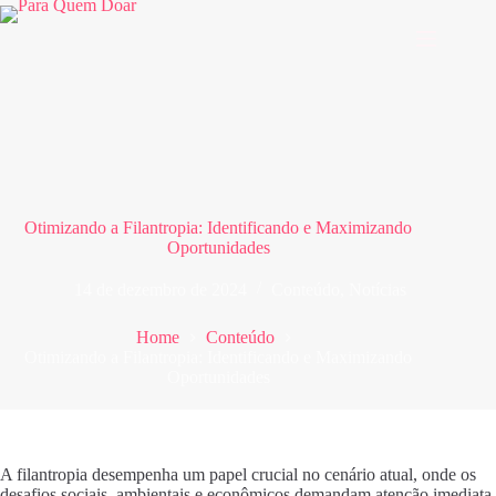
Pular
para
o
conteúdo
Otimizando a Filantropia: Identificando e Maximizando
Oportunidades
14 de dezembro de 2024
Conteúdo
,
Notícias
Home
Conteúdo
Otimizando a Filantropia: Identificando e Maximizando
Oportunidades
A filantropia desempenha um papel crucial no cenário atual, onde os
desafios sociais, ambientais e econômicos demandam atenção imediata