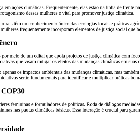
ações climáticas. Frequentemente, elas estão na linha de frente na pro
otagonismo dessas mulheres é vital para promover justiça climática.
rurais têm um conhecimento único das ecologias locais e práticas agríc
por mulheres frequentemente incorporam elementos de justiça social que
Gênero
por meio de um edital que apoia projetos de justiça climática com foc
iciativas que visam mitigar os efeitos das mudanças climáticas em suas
 não apenas os impactos ambientais das mudanças climáticas, mas tamb
ciativas serão fundamentais para identificar e multiplicar práticas bem
da COP30
deres femininas e formuladores de políticas. Roda de diálogos mediad
ininas nas pautas climáticas básicas. Essa interação é crucial para garan
ersidade