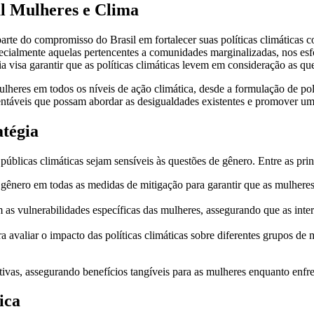
al Mulheres e Clima
rte do compromisso do Brasil em fortalecer suas políticas climáticas c
pecialmente aquelas pertencentes a comunidades marginalizadas, nos esf
gia visa garantir que as políticas climáticas levem em consideração as qu
ulheres em todos os níveis de ação climática, desde a formulação de po
tentáveis que possam abordar as desigualdades existentes e promover u
atégia
s públicas climáticas sejam sensíveis às questões de gênero. Entre as princ
 gênero em todas as medidas de mitigação para garantir que as mulhere
 as vulnerabilidades específicas das mulheres, assegurando que as int
a avaliar o impacto das políticas climáticas sobre diferentes grupos de 
tivas, assegurando benefícios tangíveis para as mulheres enquanto enfre
ica