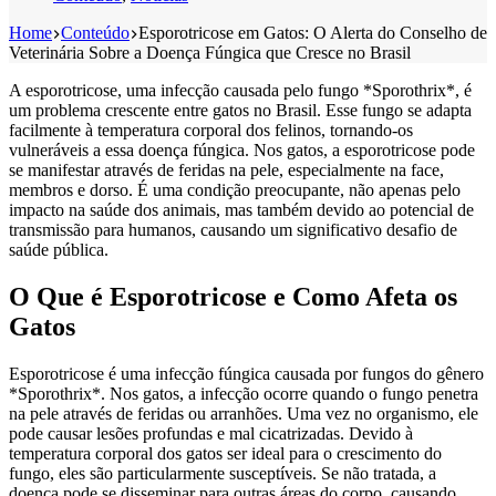
Home
Conteúdo
Esporotricose em Gatos: O Alerta do Conselho de
Veterinária Sobre a Doença Fúngica que Cresce no Brasil
A esporotricose, uma infecção causada pelo fungo *Sporothrix*, é
um problema crescente entre gatos no Brasil. Esse fungo se adapta
facilmente à temperatura corporal dos felinos, tornando-os
vulneráveis a essa doença fúngica. Nos gatos, a esporotricose pode
se manifestar através de feridas na pele, especialmente na face,
membros e dorso. É uma condição preocupante, não apenas pelo
impacto na saúde dos animais, mas também devido ao potencial de
transmissão para humanos, causando um significativo desafio de
saúde pública.
O Que é Esporotricose e Como Afeta os
Gatos
Esporotricose é uma infecção fúngica causada por fungos do gênero
*Sporothrix*. Nos gatos, a infecção ocorre quando o fungo penetra
na pele através de feridas ou arranhões. Uma vez no organismo, ele
pode causar lesões profundas e mal cicatrizadas. Devido à
temperatura corporal dos gatos ser ideal para o crescimento do
fungo, eles são particularmente susceptíveis. Se não tratada, a
doença pode se disseminar para outras áreas do corpo, causando