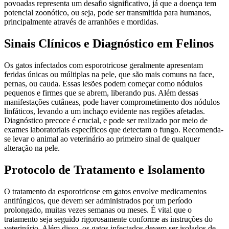
povoadas representa um desafio significativo, já que a doença tem
potencial zoonótico, ou seja, pode ser transmitida para humanos,
principalmente através de arranhões e mordidas.
Sinais Clínicos e Diagnóstico em Felinos
Os gatos infectados com esporotricose geralmente apresentam
feridas únicas ou múltiplas na pele, que são mais comuns na face,
pernas, ou cauda. Essas lesões podem começar como nódulos
pequenos e firmes que se abrem, liberando pus. Além dessas
manifestações cutâneas, pode haver comprometimento dos nódulos
linfáticos, levando a um inchaço evidente nas regiões afetadas.
Diagnóstico precoce é crucial, e pode ser realizado por meio de
exames laboratoriais específicos que detectam o fungo. Recomenda-
se levar o animal ao veterinário ao primeiro sinal de qualquer
alteração na pele.
Protocolo de Tratamento e Isolamento
O tratamento da esporotricose em gatos envolve medicamentos
antifúngicos, que devem ser administrados por um período
prolongado, muitas vezes semanas ou meses. É vital que o
tratamento seja seguido rigorosamente conforme as instruções do
veterinário. Além disso, os gatos infectados devem ser isolados de