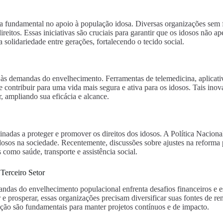
sta fundamental no apoio à população idosa. Diversas organizações sem
ireitos. Essas iniciativas são cruciais para garantir que os idosos não
solidariedade entre gerações, fortalecendo o tecido social.
s demandas do envelhecimento. Ferramentas de telemedicina, aplicativ
e contribuir para uma vida mais segura e ativa para os idosos. Tais in
 ampliando sua eficácia e alcance.
inadas a proteger e promover os direitos dos idosos. A Política Nacion
idosos na sociedade. Recentemente, discussões sobre ajustes na reforma 
 como saúde, transporte e assistência social.
Terceiro Setor
ndas do envelhecimento populacional enfrenta desafios financeiros e es
 prosperar, essas organizações precisam diversificar suas fontes de rend
ção são fundamentais para manter projetos contínuos e de impacto.