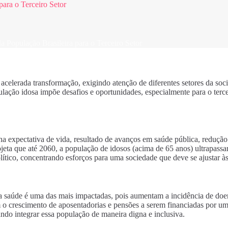
ara o Terceiro Setor
 População Brasileira para o Terceiro Setor
celerada transformação, exigindo atenção de diferentes setores da soc
pulação idosa impõe desafios e oportunidades, especialmente para o terc
na expectativa de vida, resultado de avanços em saúde pública, redução 
ojeta que até 2060, a população de idosos (acima de 65 anos) ultrapassa
lítico, concentrando esforços para uma sociedade que deve se ajustar
a saúde é uma das mais impactadas, pois aumentam a incidência de doen
 o crescimento de aposentadorias e pensões a serem financiadas por um
ando integrar essa população de maneira digna e inclusiva.