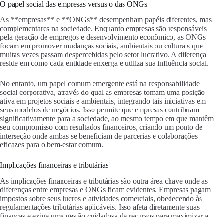
O papel social das empresas versus o das ONGs
As **empresas** e **ONGs** desempenham papéis diferentes, mas
complementares na sociedade. Enquanto empresas são responsáveis
pela geração de empregos e desenvolvimento econômico, as ONGs
focam em promover mudanças sociais, ambientais ou culturais que
muitas vezes passam despercebidas pelo setor lucrativo. A diferença
reside em como cada entidade enxerga e utiliza sua influência social.
No entanto, um papel comum emergente está na responsabilidade
social corporativa, através do qual as empresas tomam uma posição
ativa em projetos sociais e ambientais, integrando tais iniciativas em
seus modelos de negócios. Isso permite que empresas contribuam
significativamente para a sociedade, ao mesmo tempo em que mantêm
seu compromisso com resultados financeiros, criando um ponto de
interseção onde ambas se beneficiam de parcerias e colaborações
eficazes para o bem-estar comum.
Implicações financeiras e tributárias
As implicações financeiras e tributárias são outra área chave onde as
diferenças entre empresas e ONGs ficam evidentes. Empresas pagam
impostos sobre seus lucros e atividades comerciais, obedecendo às
regulamentações tributárias aplicáveis. Isso afeta diretamente suas
finanças e exige uma gestão cuidadosa de recursos para maximizar a