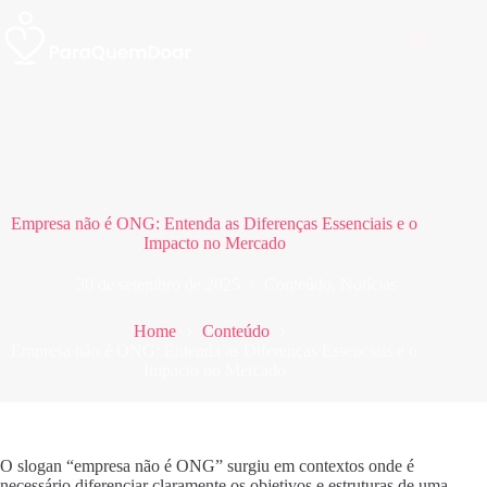
Pular
para
o
conteúdo
Empresa não é ONG: Entenda as Diferenças Essenciais e o
Impacto no Mercado
30 de setembro de 2025
Conteúdo
,
Notícias
Home
Conteúdo
Empresa não é ONG: Entenda as Diferenças Essenciais e o
Impacto no Mercado
O slogan “empresa não é ONG” surgiu em contextos onde é
necessário diferenciar claramente os objetivos e estruturas de uma