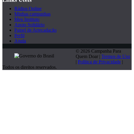
Rádios Online
Minhas campanhas
Meu Instituto
Apoio Solidário
Painel de Arrecadação
Perfil
Ajuda
© 2026 Campanha Para
Quem Doar |
Termos de Uso
|
Política de Privacidade
|
Todos os direitos reservados.