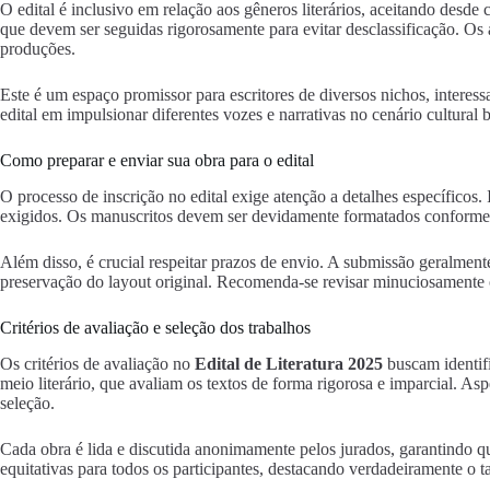
O edital é inclusivo em relação aos gêneros literários, aceitando desd
que devem ser seguidas rigorosamente para evitar desclassificação. Os au
produções.
Este é um espaço promissor para escritores de diversos nichos, interess
edital em impulsionar diferentes vozes e narrativas no cenário cultural b
Como preparar e enviar sua obra para o edital
O processo de inscrição no edital exige atenção a detalhes específicos.
exigidos. Os manuscritos devem ser devidamente formatados conforme a
Além disso, é crucial respeitar prazos de envio. A submissão geralment
preservação do layout original. Recomenda-se revisar minuciosamente o 
Critérios de avaliação e seleção dos trabalhos
Os critérios de avaliação no
Edital de Literatura 2025
buscam identifi
meio literário, que avaliam os textos de forma rigorosa e imparcial. A
seleção.
Cada obra é lida e discutida anonimamente pelos jurados, garantindo q
equitativas para todos os participantes, destacando verdadeiramente o ta