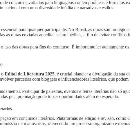
ão de concursos voltados para linguagens contemporâneas e formatos exp
io nacional com uma diversidade inédita de narrativas e estilos.
essencial para qualquer participante. No Brasil, as obras são protegidas 
as as obras enviadas ao edital sejam inéditas, a fim de evitar conflitos l
do o uso das obras para fins do concurso. É importante ler atentamente 
ão
o o
Edital de Literatura 2025
, é crucial planejar a divulgação da sua ob
nvolver parcerias com bloggers e influenciadores literários, que podem 
mental. Participar de palestras, eventos e feiras literárias não só ajud
eradas pela premiação pode trazer oportunidades além do esperado.
erários
cipação em concursos literários. Plataformas de edição e revisão, como 
submissão de manuscritos, oferecendo um processo organizado e menos s