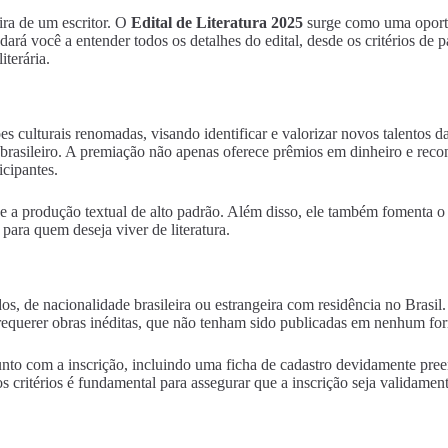
ira de um escritor. O
Edital de Literatura 2025
surge como uma oportu
ará você a entender todos os detalhes do edital, desde os critérios de
iterária.
es culturais renomadas, visando identificar e valorizar novos talentos d
rário brasileiro. A premiação não apenas oferece prêmios em dinheiro e 
icipantes.
a e a produção textual de alto padrão. Além disso, ele também fomenta o
 para quem deseja viver de literatura.
cidos, de nacionalidade brasileira ou estrangeira com residência no Bras
requerer obras inéditas, que não tenham sido publicadas em nenhum forma
to com a inscrição, incluindo uma ficha de cadastro devidamente pree
os critérios é fundamental para assegurar que a inscrição seja validament