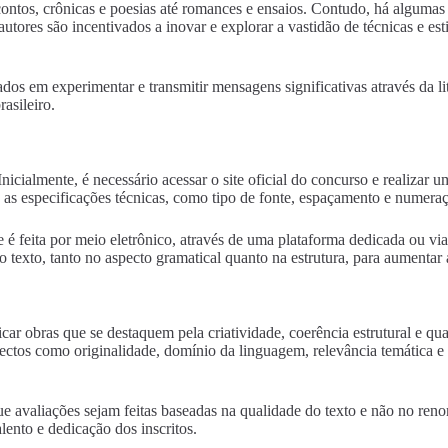
e contos, crônicas e poesias até romances e ensaios. Contudo, há algum
tores são incentivados a inovar e explorar a vastidão de técnicas e estil
ados em experimentar e transmitir mensagens significativas através da l
rasileiro.
 Inicialmente, é necessário acessar o site oficial do concurso e realiz
s especificações técnicas, como tipo de fonte, espaçamento e numeraç
e é feita por meio eletrônico, através de uma plataforma dedicada ou v
texto, tanto no aspecto gramatical quanto na estrutura, para aumentar a
car obras que se destaquem pela criatividade, coerência estrutural e qua
spectos como originalidade, domínio da linguagem, relevância temática e
ue avaliações sejam feitas baseadas na qualidade do texto e não no re
lento e dedicação dos inscritos.