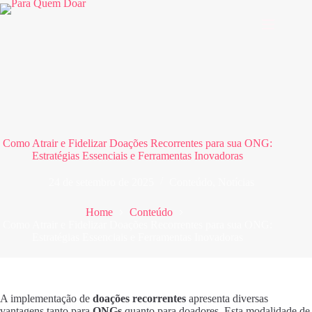
Pular
para
o
conteúdo
Como Atrair e Fidelizar Doações Recorrentes para sua ONG:
Estratégias Essenciais e Ferramentas Inovadoras
24 de setembro de 2025
Conteúdo
,
Notícias
Home
Conteúdo
Como Atrair e Fidelizar Doações Recorrentes para sua ONG:
Estratégias Essenciais e Ferramentas Inovadoras
A implementação de
doações recorrentes
apresenta diversas
vantagens tanto para
ONGs
quanto para doadores. Esta modalidade de