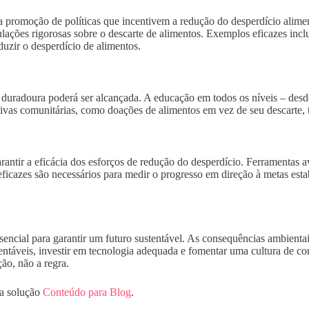
 promoção de políticas que incentivem a redução do desperdício alimen
egulações rigorosas sobre o descarte de alimentos. Exemplos eficazes i
duzir o desperdício de alimentos.
uradoura poderá ser alcançada. A educação em todos os níveis – desde 
iativas comunitárias, como doações de alimentos em vez de seu descarte
antir a eficácia dos esforços de redução do desperdício. Ferramentas av
eficazes são necessários para medir o progresso em direção à metas esta
encial para garantir um futuro sustentável. As consequências ambientai
entáveis, investir em tecnologia adequada e fomentar uma cultura de c
ão, não a regra.
da solução
Conteúdo para Blog
.