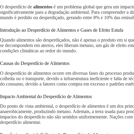
O desperdício de
alimentos
é um problema global que gera um impacto
significativamente para a degradação ambiental. Para compreender a d
mundo é perdido ou desperdiçado, gerando entre 8% e 10% das emissões
Introdução ao Desperdício de Alimentos e Gases de Efeito Estufa
Quando alimentos são desperdiçados, não é apenas o produto em si que
se decompondem em aterros, eles liberam metano, um gás de efeito estu
condições climáticas ao redor do mundo.
Causas do Desperdício de Alimentos
O desperdício de alimentos ocorre em diversas fases do processo produ
colheita ou o transporte, devido a infraestrutura ineficiente e falta d
do consumo, devido a fatores como compra em excesso e padrões estéti
Impacto Ambiental do Desperdício de Alimentos
Do ponto de vista ambiental, o desperdício de alimentos é um dos princi
anaerobicamente, produzindo metano. Ademais, a terra usada para produ
impactos do desperdício não são sentidos uniformemente. Nações com 
desperdício alimentar.