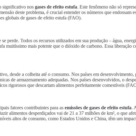
 significativo nos
gases de efeito estufa
. Este fenômeno não só repre
imensão deste problema, é crucial entender os números que endossam es
 globais de gases de efeito estufa (FAO).
 se perde. Todos os recursos utilizados em sua produção – água, energ
fa muitíssimo mais potente que o dióxido de carbono. Essa liberação co
tivo, desde a colheita até o consumo. Nos países em desenvolvimento, g
e técnicas de armazenamento adequadas. Nos países desenvolvidos, o despe
cos rigorosos que descartam alimentos perfeitamente comestíveis (FAO
pais fatores contribuintes para as
emissões de gases de efeito estufa
. 
zir alimentos desperdiçados vai de 21 a 37 milhões de km², o que afeta
níveis altos de consumo, como Estados Unidos e China, têm um impact