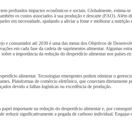
em profundos impactos econômicos e sociais. Globalmente, estima-se q
s também os custos associados à sua produção e descarte (FAO). Além di
queles em necessidade, ajudando a aliviar a fome e melhorar a nutrição 
varejo e consumidor até 2030 é uma das metas dos Objetivos de Desenv
vações em cada fase da cadeia de suprimentos alimentar. Algumas estra
obre a importância da redução do desperdício alimentar nos países ric
sperdício alimentar. Tecnologias emergentes podem otimizar o gerenci
antes. Plataformas de comércio eletrônico, que conectam diretamente p
çados devido a falhas logísticas ou excedência de produção.
apel importante na redução do desperdício alimentar e, por conseguint
de reduzir significativamente a pegada de carbono individual. Engajar