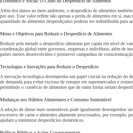
Econômico e Social: O Custo do Desperdício de Alimentos
Além dos danos ao meio ambiente, o desperdício de alimentos também t
por ano. Esse valor reflete não apenas a perda de alimentos em si, ma
quantidade de alimentos desperdiçados poderia ser redistribuída para a
Metas e Objetivos para Reduzir o Desperdício de Alimentos
Reduzir pela metade o desperdício alimentar per capita em nível de 
coordenação global entre governos, empresas e indivíduos, além de ino
países menos desenvolvidos e promover campanhas de conscientização s
Tecnologias e Inovações para Reduzir o Desperdício
A inovação tecnológica desempenha um papel crucial na redução do de
de demanda para evitar excesso de estoque em supermercados e restaur
permitindo o comércio de alimentos que de outra forma seriam desperdi
Mudanças nos Hábitos Alimentares e Consumo Sustentável
A adoção de dietas mais sustentáveis pode igualmente desempenhar um p
excessivo de carne e alimentos altamente processados, por exemplo, po
ajudam a minimizar desperdícios domésticos.
Políticas Públicas e Ações Governamentais