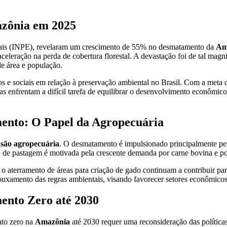
zônia em 2025
ciais (INPE), revelaram um crescimento de 55% no desmatamento da
Am
aceleração na perda de cobertura florestal. A devastação foi de tal ma
de área e população.
cos e sociais em relação à preservação ambiental no Brasil. Com a met
stas enfrentam a difícil tarefa de equilibrar o desenvolvimento econôm
ento: O Papel da Agropecuária
são agropecuária
. O desmatamento é impulsionado principalmente pel
s ou de pastagem é motivada pela crescente demanda por carne bovina e 
o aterramento de áreas para criação de gado continuam a contribuir para
frouxamento das regras ambientais, visando favorecer setores econômicos
mento Zero até 2030
nto zero na
Amazônia
até 2030 requer uma reconsideração das política