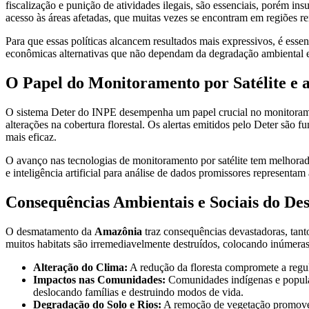
fiscalização e punição de atividades ilegais, são essenciais, porém in
acesso às áreas afetadas, que muitas vezes se encontram em regiões 
Para que essas políticas alcancem resultados mais expressivos, é essen
econômicas alternativas que não dependam da degradação ambiental e f
O Papel do Monitoramento por Satélite e 
O sistema Deter do INPE desempenha um papel crucial no monitora
alterações na cobertura florestal. Os alertas emitidos pelo Deter sã
mais eficaz.
O avanço nas tecnologias de monitoramento por satélite tem melhorad
e inteligência artificial para análise de dados promissores representam
Consequências Ambientais e Sociais do D
O desmatamento da
Amazônia
traz consequências devastadoras, tanto
muitos habitats são irremediavelmente destruídos, colocando inúmeras
Alteração do Clima:
A redução da floresta compromete a regu
Impactos nas Comunidades:
Comunidades indígenas e populaçõ
deslocando famílias e destruindo modos de vida.
Degradação do Solo e Rios:
A remoção de vegetação promove e