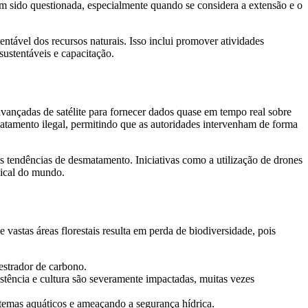
 tem sido questionada, especialmente quando se considera a extensão e o
entável dos recursos naturais. Isso inclui promover atividades
ustentáveis e capacitação.
 avançadas de satélite para fornecer dados quase em tempo real sobre
matamento ilegal, permitindo que as autoridades intervenham de forma
 tendências de desmatamento. Iniciativas como a utilização de drones
opical do mundo.
 vastas áreas florestais resulta em perda de biodiversidade, pois
strador de carbono.
tência e cultura são severamente impactadas, muitas vezes
temas aquáticos e ameaçando a segurança hídrica.