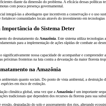
suficientes diante da dimensão do problema. A eficácia dessas políticas
remotas com pouca presença governamental.
cial integrá-las a abordagens que incentivem a conservação e o uso sust
ortalecer comunidades locais através do investimento em tecnologias s
a Importância do Sistema Deter
mento do desmatamento da
Amazônia
. Este sistema utiliza tecnologias
o fundamentais para a implementação de ações rápidas de combate ao des
o significativamente nossa capacidade de acompanhar e compreender as
 as próximas fronteiras na luta contra a devastação da maior floresta tr
esmatamento na Amazônia
 ambientais quanto sociais. Do ponto de vista ambiental, a destruição de
 espécies em risco de extinção.
lação climática global, uma vez que a
Amazônia
é um importante seque
es tradicionais que dependem dos recursos da floresta para sua subsis
rosão, degradação do solo e assoreamento dos rios, alterando ecossis