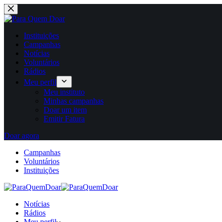
Pular
para
o
conteúdo
Instituições
Campanhas
Notícias
Voluntários
Rádios
Meu perfil
Meu instituto
Minhas campanhas
Doar um item
Emitir Fatura
Doar agora
Campanhas
Voluntários
Instituições
Notícias
Rádios
Meu perfil