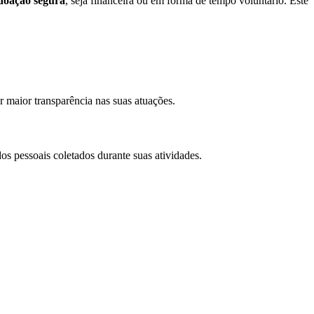
doação segura
, seja financeira ou em forma de tempo voluntário. Este
 maior transparência nas suas atuações.
os pessoais coletados durante suas atividades.