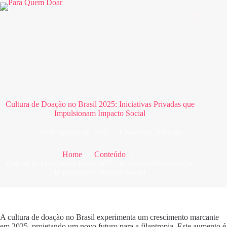
Pular
para
o
conteúdo
Cultura de Doação no Brasil 2025: Iniciativas Privadas que
Impulsionam Impacto Social
29 de janeiro de 2026
Conteúdo
,
Notícias
Home
Conteúdo
Cultura de Doação no Brasil 2025: Iniciativas Privadas que
Impulsionam Impacto Social
A cultura de doação no Brasil experimenta um crescimento marcante
em 2025, projetando um novo futuro para a filantropia. Este aumento é