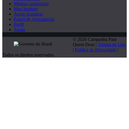
Minhas campanhas
Meu Instituto
Apoio Solidário
Painel de Arrecadação
Perfil
Ajuda
© 2026 Campanha Para
Quem Doar |
Termos de Uso
|
Política de Privacidade
|
Todos os direitos reservados.