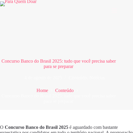
Pular
para
o
conteúdo
Concurso Banco do Brasil 2025: tudo que você precisa saber
para se preparar
4 de agosto de 2025
Conteúdo
,
Notícias
Home
Conteúdo
Concurso Banco do Brasil 2025: tudo que você precisa saber
para se preparar
O
Concurso Banco do Brasil 2025
é aguardado com bastante
expectativa por candidatos em todo o território nacional. A prorrogação