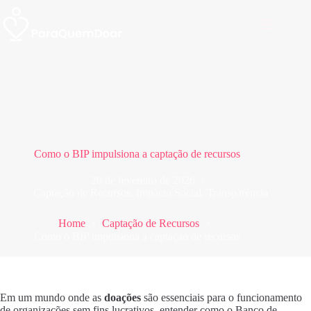
Pular
para
o
conteúdo
Como o BIP impulsiona a captação de recursos
20 de fevereiro de 2026
Captação de Recursos
,
Impacto Social
,
Transparência
Home
Captação de Recursos
Como o BIP impulsiona a captação de recursos
Em um mundo onde as
doações
são essenciais para o funcionamento
de organizações sem fins lucrativos, entender como o Banco de