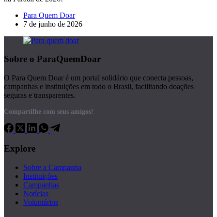
Para Quem Doar
7 de junho de 2026
Sobre o ParaQuemDoar
O Para Quem Doar é um portal solidário que conecta pessoas,
campanhas e instituições em todo o Brasil, facilitando doações
seguras e transparentes.
Compartilhe com seus amigos!
Explore
Sobre a Campanha
Instituições
Campanhas
Notícias
Voluntários