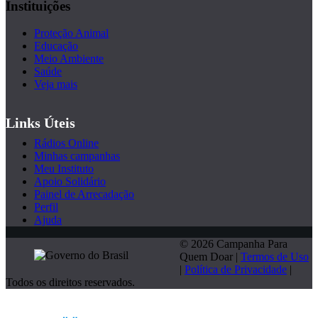
Instituições
Proteção Animal
Educação
Meio Ambiente
Saúde
Veja mais
Links Úteis
Rádios Online
Minhas campanhas
Meu Instituto
Apoio Solidário
Painel de Arrecadação
Perfil
Ajuda
© 2026 Campanha Para
Quem Doar |
Termos de Uso
|
Política de Privacidade
|
Todos os direitos reservados.