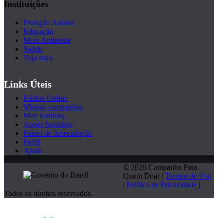
Instituições
Proteção Animal
Educação
Meio Ambiente
Saúde
Veja mais
Links Úteis
Rádios Online
Minhas campanhas
Meu Instituto
Apoio Solidário
Painel de Arrecadação
Perfil
Ajuda
© 2026 Campanha Para
Quem Doar |
Termos de Uso
|
Política de Privacidade
|
Todos os direitos reservados.