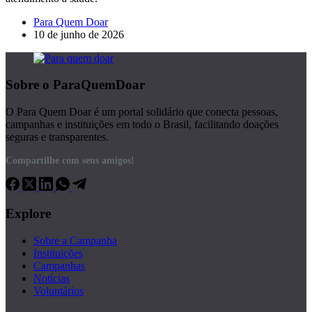
Para Quem Doar
10 de junho de 2026
Sobre o ParaQuemDoar
O Para Quem Doar é um portal solidário que conecta pessoas,
campanhas e instituições em todo o Brasil, facilitando doações
seguras e transparentes.
Compartilhe com seus amigos!
Explore
Sobre a Campanha
Instituições
Campanhas
Notícias
Voluntários