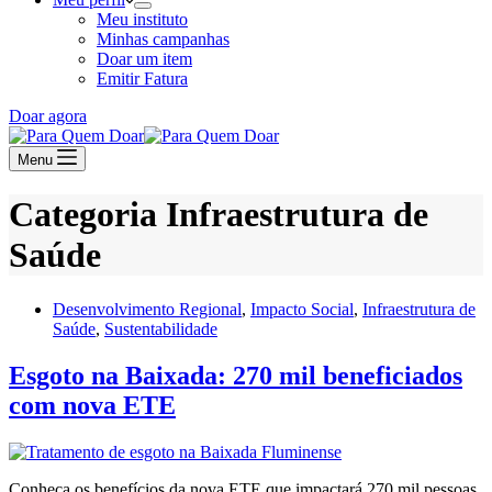
Meu instituto
Minhas campanhas
Doar um item
Emitir Fatura
Doar agora
Menu
Categoria
Infraestrutura de
Saúde
Desenvolvimento Regional
,
Impacto Social
,
Infraestrutura de
Saúde
,
Sustentabilidade
Esgoto na Baixada: 270 mil beneficiados
com nova ETE
Conheça os benefícios da nova ETE que impactará 270 mil pessoas