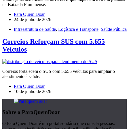
na Baixada Fluminense.
Para Quem Doar
24 de junho de 2026
Infraestrutura de Saúde
,
Logística e Transporte
,
Saúde Pública
Correios Reforçam SUS com 5.655
Veículos
Correios fortalecem o SUS com 5.655 veículos para ampliar o
atendimento à saúde.
Para Quem Doar
10 de junho de 2026
Sobre o ParaQuemDoar
O Para Quem Doar é um portal solidário que conecta pessoas,
campanhas e instituições em todo o Brasil, facilitando doações