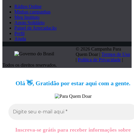
Rádios Online
Minhas campanhas
Meu Instituto
Apoio Solidário
Painel de Arrecadação
Perfil
Ajuda
© 2026 Campanha Para
Quem Doar |
Termos de Uso
|
Política de Privacidade
|
Todos os direitos reservados.
Olá 👋, Gratidão por estar aqui com a gente.
Inscreva-se grátis para receber informações sobre