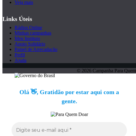
Veja mais
Links Úteis
Rádios Online
Minhas campanhas
Meu Instituto
Apoio Solidário
Painel de Arrecadação
Perfil
Ajuda
© 2026 Campanha Para Quem
Olá 👋, Gratidão por estar aqui com a
gente.