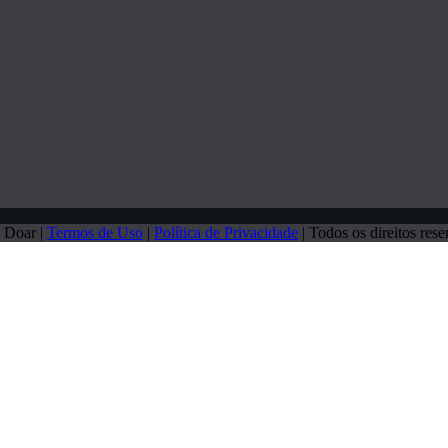
 Doar |
Termos de Uso
|
Política de Privacidade
| Todos os direitos rese