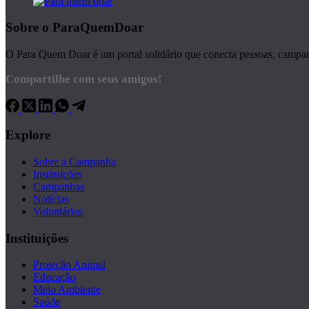
Sobre o ParaQuemDoar
O Para Quem Doar é um portal solidário que conecta pessoas, campanha
Compartilhe com seus amigos!
Explore
Sobre a Campanha
Instituições
Campanhas
Notícias
Voluntários
Instituições
Proteção Animal
Educação
Meio Ambiente
Saúde