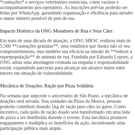
*castrações* e serviços veterinários essenciais, como vacinas e
acompanhamento pós-operatório. As inscrições prévias poderão ser
feitas por WhatsApp, garantindo organização e eficiência para atender
o maior número possível de pets de rua.
Impacto Histórico da ONG Moradores de Rua e Seus Cães
Em mais de uma década de atuação, a ONG MRSC realizou mais de
5.500 **castrações gratuitas**, uma estatística que ilustra não só seu
comprometimento, mas também sua eficácia na missão de **reduzir a
superpopulação** de animais de rua. Fundada por Eduardo Leporo, a
ONG adota uma abordagem centrada na empatia e responsabilidade
social, expandindo parcerias para alcançar um alcance maior entre
tutores em situação de vulnerabilidade.
Mecânica de Doações: Ração por Pizza Solidária
Na semana que antecede o aniversário de São Paulo, a mecânica de
doações será ativada. Nas unidades da Pizza da Mooca, pessoas
poderão contribuir doando 1kg de ração para cães ou gatos. Como
incentivo, cada quilo de ração doado será transformado em uma fatia
de pizza a ser distribuída durante o evento. Esta mecânica promove
engajamento e multiplica os benefícios da ação, incentivando uma
participação pública mais ampla.