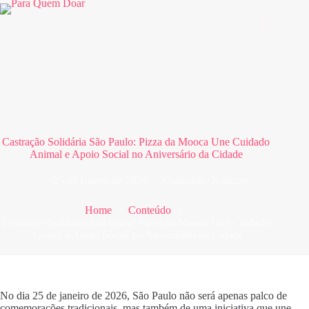
Pular
para
o
conteúdo
Castração Solidária São Paulo: Pizza da Mooca Une Cuidado
Animal e Apoio Social no Aniversário da Cidade
25 de janeiro de 2026
Conteúdo
,
Notícias
Home
Conteúdo
Castração Solidária São Paulo: Pizza da Mooca Une Cuidado
Animal e Apoio Social no Aniversário da Cidade
No dia 25 de janeiro de 2026, São Paulo não será apenas palco de
comemorações tradicionais, mas também de uma iniciativa que une