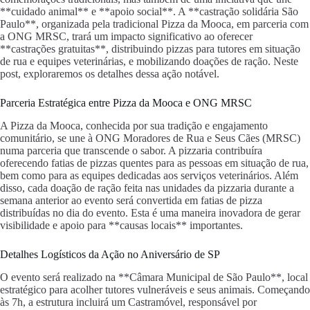
**cuidado animal** e **apoio social**. A **castração solidária São
Paulo**, organizada pela tradicional Pizza da Mooca, em parceria com
a ONG MRSC, trará um impacto significativo ao oferecer
**castrações gratuitas**, distribuindo pizzas para tutores em situação
de rua e equipes veterinárias, e mobilizando doações de ração. Neste
post, exploraremos os detalhes dessa ação notável.
Parceria Estratégica entre Pizza da Mooca e ONG MRSC
A Pizza da Mooca, conhecida por sua tradição e engajamento
comunitário, se une à ONG Moradores de Rua e Seus Cães (MRSC)
numa parceria que transcende o sabor. A pizzaria contribuíra
oferecendo fatias de pizzas quentes para as pessoas em situação de rua,
bem como para as equipes dedicadas aos serviços veterinários. Além
disso, cada doação de ração feita nas unidades da pizzaria durante a
semana anterior ao evento será convertida em fatias de pizza
distribuídas no dia do evento. Esta é uma maneira inovadora de gerar
visibilidade e apoio para **causas locais** importantes.
Detalhes Logísticos da Ação no Aniversário de SP
O evento será realizado na **Câmara Municipal de São Paulo**, local
estratégico para acolher tutores vulneráveis e seus animais. Começando
às 7h, a estrutura incluirá um Castramóvel, responsável por