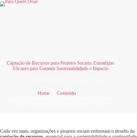
Pular
para
o
conteúdo
Captação de Recursos para Projetos Sociais: Estratégias
Eficazes para Garantir Sustentabilidade e Impacto
15 de julho de 2025
Conteúdo
,
Notícias
Home
Conteúdo
Captação de Recursos para Projetos Sociais: Estratégias
Eficazes para Garantir Sustentabilidade e Impacto
Cada vez mais, organizações e projetos sociais enfrentam o desafio da
captação de recursos
, essencial para a sustentabilidade e continuidade