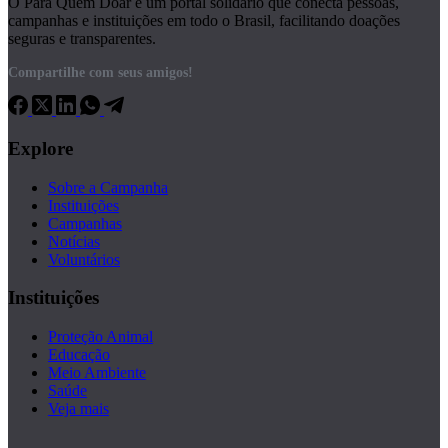
O Para Quem Doar é um portal solidário que conecta pessoas,
campanhas e instituições em todo o Brasil, facilitando doações
seguras e transparentes.
Compartilhe com seus amigos!
Explore
Sobre a Campanha
Instituições
Campanhas
Notícias
Voluntários
Instituições
Proteção Animal
Educação
Meio Ambiente
Saúde
Veja mais