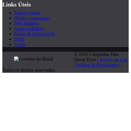
Links Úteis
Rádios Online
Minhas campanhas
Meu Instituto
Apoio Solidário
Painel de Arrecadação
Perfil
Ajuda
© 2026 Campanha Para
Quem Doar |
Termos de Uso
|
Política de Privacidade
|
Todos os direitos reservados.